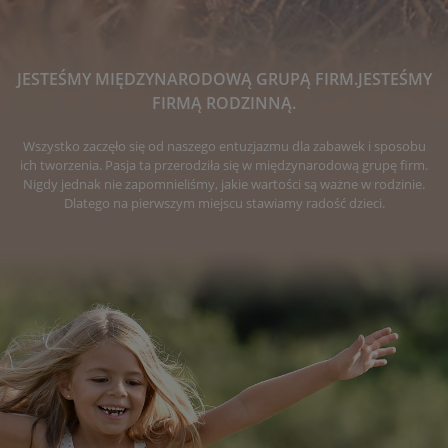
JESTEŚMY MIĘDZYNARODOWĄ GRUPĄ FIRM.JESTEŚMY
FIRMĄ RODZINNĄ.
Wszystko zaczęło się od naszego entuzjazmu dla zabawek i sposobu
ich tworzenia. Pasja ta przerodziła się w międzynarodową grupę firm.
Nigdy jednak nie zapomnieliśmy, jakie wartości są ważne w rodzinie.
Dlatego na pierwszym miejscu stawiamy radość dzieci.