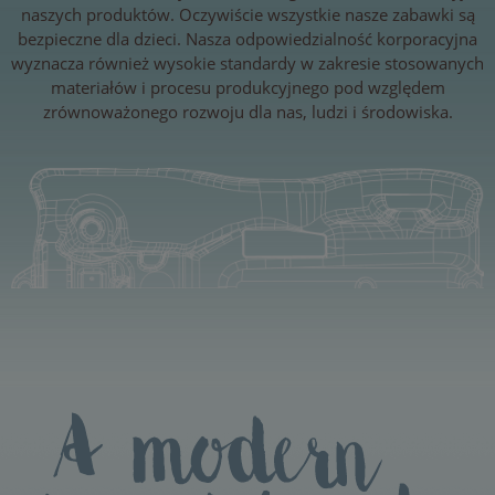
naszych produktów. Oczywiście wszystkie nasze zabawki są
bezpieczne dla dzieci. Nasza odpowiedzialność korporacyjna
wyznacza również wysokie standardy w zakresie stosowanych
materiałów i procesu produkcyjnego pod względem
zrównoważonego rozwoju dla nas, ludzi i środowiska.