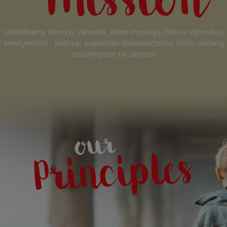
Uwielbiamy tworzyć zabawki, które inspirują dzieci i stymulują
kreatywność - tworząc wspaniałe doświadczenia, które zostaną
zapamiętane na zawsze!