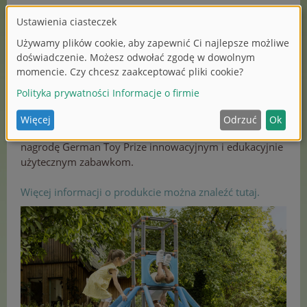
Sprzęt do zabawy w ogrodzie jest odporny na warunki
atmosferyczne i został wyprodukowany w Niemczech.
„BIG Kraxxl - The Giant”
wspiera dzieci w ruchu, a tym
samym między innymi w ich umiejętnościach
poznawczych, kompetencjach społecznych i poczuciu
własnej wartości.
Co roku niemiecki magazyn „familie&co” przyznaje
nagrodę German Toy Prize innowacyjnym i edukacyjnie
użytecznym zabawkom.
Więcej informacji o produkcie można znaleźć tutaj.