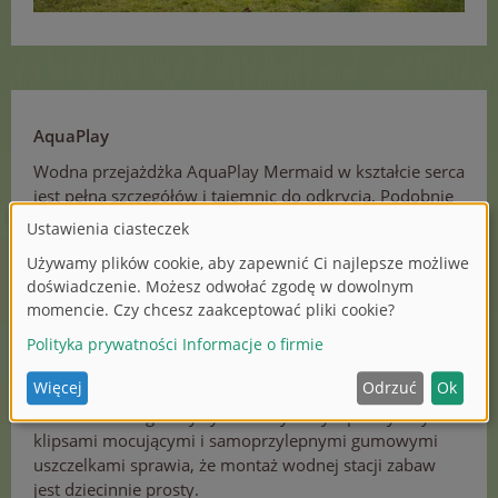
AquaPlay
Wodna przejażdżka AquaPlay Mermaid w kształcie serca
jest pełna szczegółów i tajemnic do odkrycia. Podobnie
jak w przypadku wszystkich innych przejażdżek
wodnych AquaPlay, priorytetem jest kompatybilność i
nieograniczone możliwości zabawy. Przejażdżkę wodną
Aqua Play można łatwo połączyć z innymi
przejażdżkami AquaPlay. Aby zapewnić, że słońce lub
deszcz nie zaszkodzą zabawce wodnej, tor jest wysoce
odporny na promieniowanie UV i stabilny - idealny do
zabawy i pluskania się w ogrodzie, na patio lub na
balkonie. Inteligentny system wtykowy z praktycznymi
klipsami mocującymi i samoprzylepnymi gumowymi
uszczelkami sprawia, że montaż wodnej stacji zabaw
jest dziecinnie prosty.