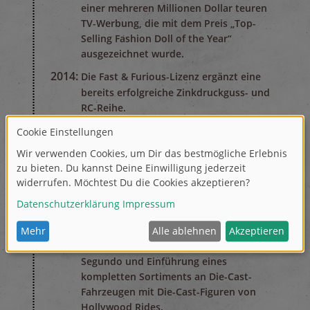
einer mehreren Millionen Dollar teuren
TV-Werbung, die mit dem Preis „Top-
Selling Fashion Doll of the Year“
ausgezeichnet wurde.
2014:
Die Fast & Furious-Lizenz ergänzt eine
bereits erfolgreiche Zinkdruckguss- und
RC-Reihe.
2015:
Aufnahme in die Zinkdruckguss-Hall-of-
Fame, Auszeichnung als „Bestes
Spielzeug“ durch Universal Partnership
und Licensing Consumer Products sowie
Einführung von Metals Die-Cast, dem
Vorläufer der beliebten Metalfigs-Reihe
mit Druckgussfiguren.
2016:
Eröffnung eines neuen Showrooms in El
Segundo und Einführung eines
kompletten Sortiments an Die-Cast-
Fahrzeugen mit Die-Cast-Figuren von
Hollywood Rides.