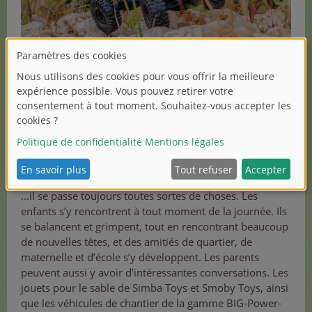
SUR LE TERRAIN DE JEU...
...il se passe toujours toutes sortes de choses. Les
enfants s’y rencontrent à tout moment de la journée. Ils
se balancent et grimpent, tout en rencontrant beaucoup
de nouvelles têtes, et des amitiés de quartier, de
maternelle et d’école s’y développent. Les parents
peuvent aussi y avoir d’intéressantes conversations. Les
jouets pour le sable de Simba Toys et Smoby Toys, ainsi
que les véhicules de chantier de la gamme BIG-Power-