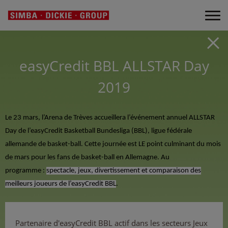
easyCredit BBL ALLSTAR Day
2019
Le 23 mars, l’Arena de Trèves accueillera l’événement annuel ALLSTAR
Day de l’easyCredit Basketball Bundesliga (BBL), ligue fédérale
allemande de basket-ball. Cette journée est LE point culminant du mois
de mars pour les fans de basket-ball en Allemagne. Au
programme :
spectacle, jeux, divertissement et comparaison des
meilleurs joueurs de l’easyCredit BBL
.
Partenaire d'easyCredit BBL actif dans les secteurs Jeux