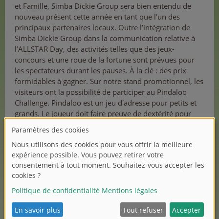
et Famille, Simba Dickie Group sera bien entendu de
nouveau présent cette année en tant que l'un des
principaux partenaires locaux. Outre l’intégration de
Simba Dickie Group dans la communication relative à
l’ALLSTAR Day, des activités telles que des jeux-
concours et une roue de la fortune sont prévues pour
les spectateurs durant les pauses. À la clé : des prix
formidables à gagner. Sur notre stand promotionnel, les
visiteurs ont la possibilité de participer au Pindaloo
Challenge. Pindaloo est un jeu d'adresse pour petits et
grands. Le joueur doit faire preuve de dextérité pour
maintenir une balle en looping entre les deux
extrémités d'un tube courbe. Beaucoup d’amusement
en perspective !
Nous nous réjouissons déjà de participer à l’ALLSTAR
Day de Trèves !