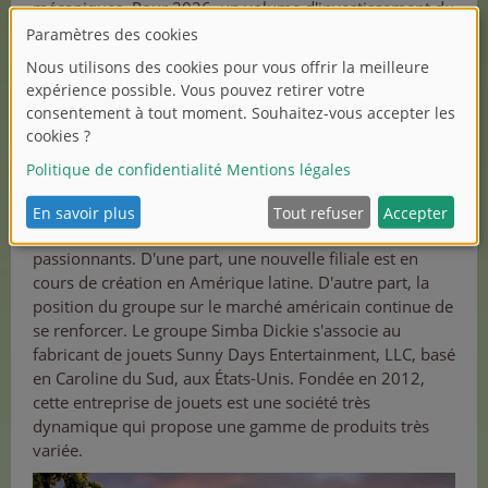
mécaniques. Pour 2026, un volume d'investissement du
même ordre est prévu, hors acquisitions, dont environ
20 % en Allemagne.
Perspectives pour 2026
La nouvelle année apporte avec elle de nouveaux défis
passionnants. D'une part, une nouvelle filiale est en
cours de création en Amérique latine. D'autre part, la
position du groupe sur le marché américain continue de
se renforcer. Le groupe Simba Dickie s'associe au
fabricant de jouets Sunny Days Entertainment, LLC, basé
en Caroline du Sud, aux États-Unis. Fondée en 2012,
cette entreprise de jouets est une société très
dynamique qui propose une gamme de produits très
variée.