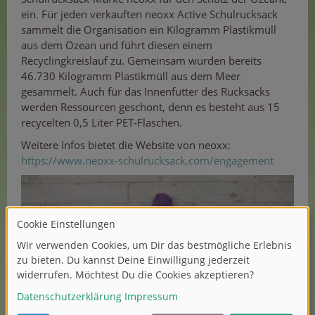
ein. Für jeden verkauften neoxx Active Schulrucksack
sammelt die Organisation ein Kilogramm Plastikmüll
aus dem Ozean und führt diesen einem
Recyclingkreislauf zu. Gemeinsam wurden bereits
46.730 Kilogramm Plastikmüll aus dem Meer
gesammelt. Auch für das Innenfutter des Rucksacks
werden Ressourcen geschont, denn es besteht aus 15
recycelten 0,5 Liter PET-Flaschen.
Weitere Infos bietet die Website von neoxx:
https://www.neoxx-schulrucksack.com/engagement