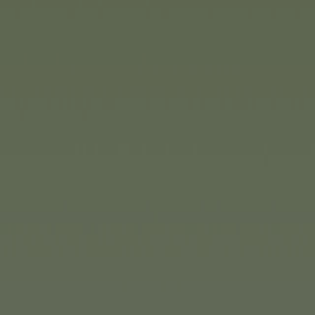
on und Deluxe Reisespiel
 es Backgammon und Schach
raktische Format mit
packt in einer
ch perfekt in den Urlaub
n.
Simba Toys