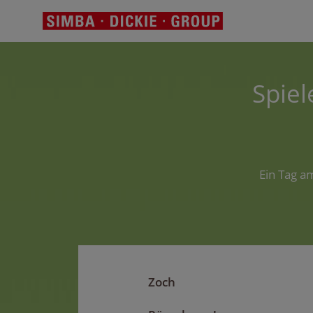
Spie
Ein Tag a
Zoch