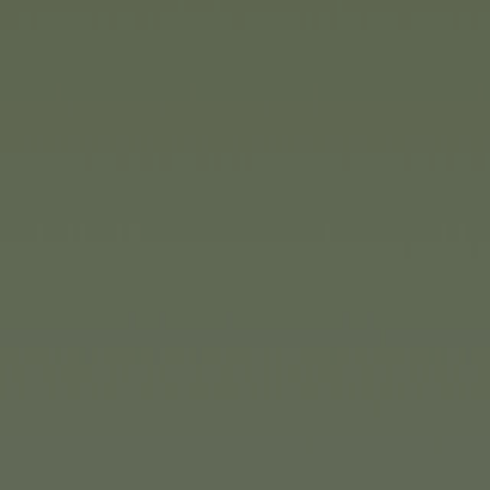
Deluxe Reisespiel Backgamm
Schach
Die Klassiker! Bei Noris gibt
als Deluxe Reisespiele. Das p
magnetischen Spielfiguren, ver
hochwertigen Holzbox lässt si
oder mit zum Picknick nehme