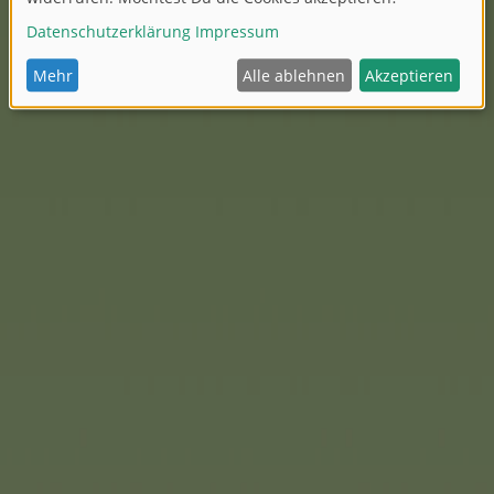
acht Spieler ab vier Jahren.
des Spiels gibt es natürlich.
uiz für alle Tierfreunde.
en Tipps erraten, um
Noris
Ach wie gut, dass nieman
Für einen Tag am See eignet