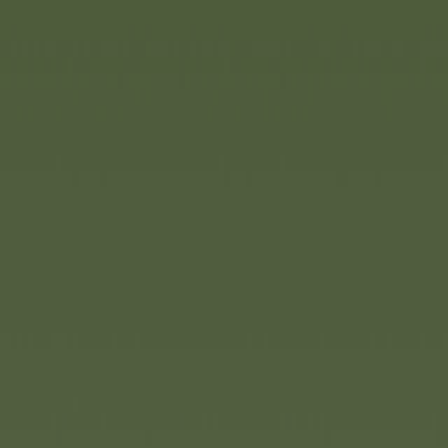
Zoch
Au Backe!
Das beliebte Spiel zum Mitb
Reisen. Die kleine Schwest
Hühnerkacke“ sorgt unterw
Zug ist, legt eines seiner T
sucht es dann im Hühnerho
schön in die Kacke treten.
aufdeckt, muss sofort eine
einzubuddeln. Wer zuerst a
losgeworden ist, hat gewonn
zu erklären, einfach zu spi
Runden immer wieder spann
bis sechs Spieler.