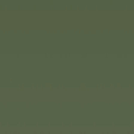
Rand jeder Karte. Für drei bis 
Und auch die tierische Version 
„Kennst du das Tier?“ ist das Q
Wer kann mit möglichst wenig
welches Tier es sich handelt?