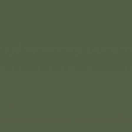
Noris
Kennst du das Lied? / Kennst
Die Spielereihe „Kennst du…“ is
oder um eine Wartezeit zur üb
Fragerunde, bei der Wissen gef
zwischendurch gespielt werde
Bei „Kennst du das Lied?“ sind 
Welt der Musik am besten aus
möglichst wenigen Hinweisen 
zu erraten? Das Quiz enthält 5
Hinweisen zu einem Lied und