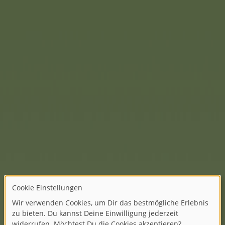
 du das Tier?
t ideal für die Autofahrt
erbrücken. Die lustige
ragt ist, kann ganz leicht
n.
jene gefragt, die sich in der
kennen. Wer schafft es, mit
die Lieder auf den Karten
5 Karten mit je fünf
 der Lösung am unteren