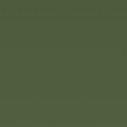
ringen für Feierlichkeiten und
er von „Zicke Zacke
egs für Gegacker. Wer am
iere offen auf den Tisch und
f. Dabei kann man aber ganz
 Wer ein solches Häufchen
 Schaufel finden, um es wieder
lle eigenen Tierkarten
en. Das Spiel ist ganz leicht
elen und auch nach vielen
end. Ab fünf Jahren für zwei