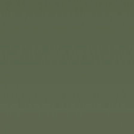
hervorragend. Ein
onsspiel, bei dem alle ihre
ramen und auch das
n müssen. Der Fantasie darf
, denn die bunten, lustig
en Spielkarten sollen
erhalten – und diese sollte
. Das Spiel fördert die
igkeit. Für zwei bis sechs