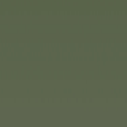
dass niemand weiß…“ ganz 
abwechslungsreiches Reakti
kreativsten Ideen hervork
Gedächtnis auf Trapp halte
freier Lauf gelassen werden
aussehenden Monster auf d
möglichst verrückte Namen 
man sich alle merken können
Konzentrations- und Merkfäh
Spieler ab fünf Jahren.