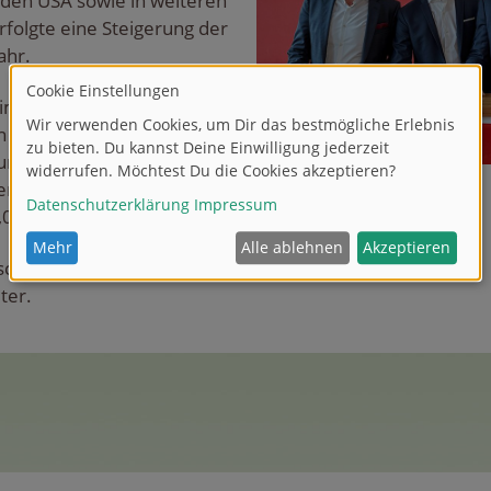
 den USA sowie in weiteren
rfolgte eine Steigerung der
ahr.
Simba Dickie Group liegt bei
n der Gruppe waren 2020
nd Italien sowie die USA.
en der Simba Dickie Group
,0 Mio. Euro.
häftigte die Simba Dickie
ter.