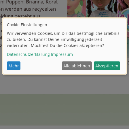
fünf Puppen:
B
rianna,
K
oral,
en werden aus recycelten
leidung besteht aus
nd die Verpackungen sind
nzipiert. Für den Druck
bohnen verwendet.
ppen online und exklusiv in
.