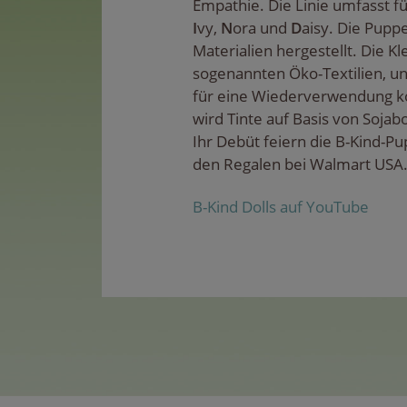
Empathie. Die Linie umfasst 
I
vy,
N
ora und
D
aisy. Die Pupp
Materialien hergestellt. Die K
sogenannten Öko-Textilien, u
für eine Wiederverwendung ko
wird Tinte auf Basis von Soja
Ihr Debüt feiern die B-Kind-Pu
den Regalen bei Walmart USA
B-Kind Dolls auf YouTube